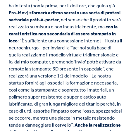
ha in testa (non la prima, per il dottore, che guida già
Pro-Mev
)
sfornerà a ritmo serrato una sorta di protesi
sartoriale prêt-à-porter
, nel senso che il prodotto sarà
realizzato su misura e non industrialmente, ma
con la
caratteristica non secondaria di essere stampato in
loco
: “È sufficiente una connessione Internet – illustra il
neurochirurgo – per inviarci la Tac: noi sulla base di
quella realizziamo il modello virtuale tridimensionale e
io, dal mio computer, premendo 'invio' potrò attivare da
remoto la stampante 3D presente in ospedale”, che
realizzerà una versione 1:1 del modello. “La nostra
startup fornirà agli ospedali la formazione necessaria,
così come la stampante e soprattutto i materiali, un
polimero super resistente e super elastico auto
lubrificante, di gran lunga migliore del titanio perché, in
caso di urti, assorbe l'impatto come l'osso, spezzandosi
se occorre, mentre una placca in metallo resistendo
tende a danneggiare il cervello”.
Anche la realizzazione