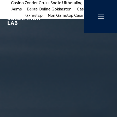
Casino Zonder Cruks Snelle Uitbetaling
Casino Non
Aams
Beste Online Gokkasten
Casinos Not On
Gamstop
Non Gamstop Casinos