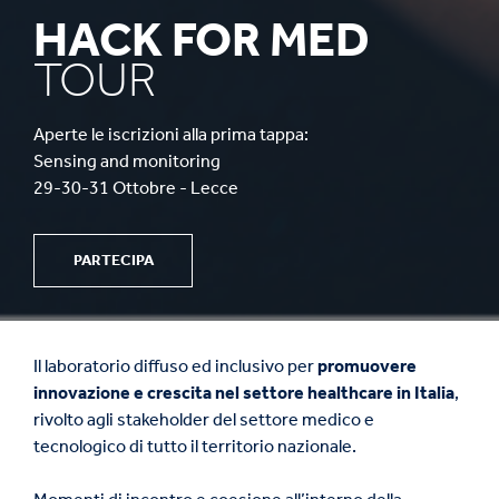
HACK FOR MED
TOUR
Aperte le iscrizioni alla prima tappa:
Sensing and monitoring
29-30-31 Ottobre - Lecce
PARTECIPA
Il laboratorio diffuso ed inclusivo per
promuovere
innovazione e crescita nel settore healthcare in Italia
,
rivolto agli stakeholder del settore medico e
tecnologico di tutto il territorio nazionale.