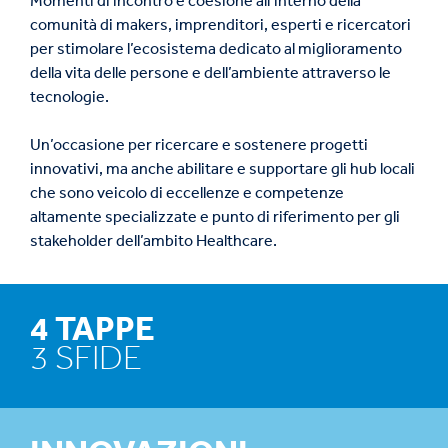
Momenti di incontro e coesione all’interno della
comunità di makers, imprenditori, esperti e ricercatori
per stimolare l’ecosistema dedicato al miglioramento
della vita delle persone e dell’ambiente attraverso le
tecnologie.
Un’occasione per ricercare e sostenere progetti
innovativi, ma anche abilitare e supportare gli hub locali
che sono veicolo di eccellenze e competenze
altamente specializzate e punto di riferimento per gli
stakeholder dell’ambito Healthcare.
4 TAPPE
3 SFIDE