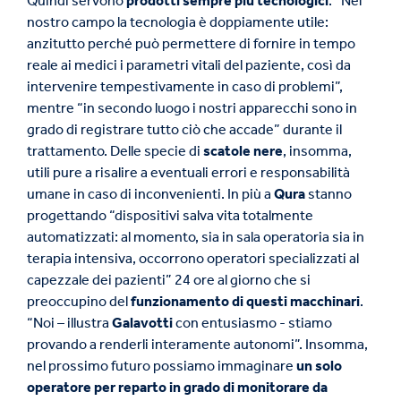
Quindi servono
prodotti sempre più tecnologici
: “Nel
nostro campo la tecnologia è doppiamente utile:
anzitutto perché può permettere di fornire in tempo
reale ai medici i parametri vitali del paziente, così da
intervenire tempestivamente in caso di problemi”,
mentre “in secondo luogo i nostri apparecchi sono in
grado di registrare tutto ciò che accade” durante il
trattamento. Delle specie di
scatole nere
, insomma,
utili pure a risalire a eventuali errori e responsabilità
umane in caso di inconvenienti. In più a
Qura
stanno
progettando “dispositivi salva vita totalmente
automatizzati: al momento, sia in sala operatoria sia in
terapia intensiva, occorrono operatori specializzati al
capezzale dei pazienti” 24 ore al giorno che si
preoccupino del
funzionamento di questi macchinari
.
“Noi – illustra
Galavotti
con entusiasmo - stiamo
provando a renderli interamente autonomi”. Insomma,
nel prossimo futuro possiamo immaginare
un solo
operatore per reparto in grado di monitorare da