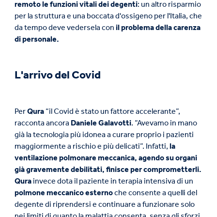
remoto le funzioni vitali dei degenti
: un altro risparmio
per la struttura e una boccata d'ossigeno per l'Italia, che
da tempo deve vedersela con
il problema della carenza
di personale.
L'arrivo del Covid
Per
Qura
“il Covid è stato un fattore accelerante”,
racconta ancora
Daniele Galavotti
. “Avevamo in mano
già la tecnologia più idonea a curare proprio i pazienti
maggiormente a rischio e più delicati”. Infatti,
la
ventilazione polmonare meccanica, agendo su organi
già gravemente debilitati, finisce per comprometterli.
Qura
invece dota il paziente in terapia intensiva di un
polmone meccanico esterno
che consente a quelli del
degente di riprendersi e continuare a funzionare solo
nei limiti di quanto la malattia consenta, senza gli sforzi